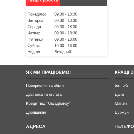
Понеділок
09:30
18:30
Вівторок
09:30
18:30
Середа
09:30
18:30
Четвер
09:30
18:30
Пʼятниця
09:30
18:00
Субота
10:00
16:00
Неділя
Вихідний
ЯК МИ ПРАЦЮЄМО:
КРАЩІ 
Повернення та обмін
termo-S
Доставка та оплата
Дача
Кредит від "Ощадбанку"
Marten
Дропшипінг
Буржуй