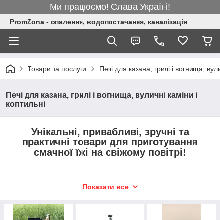
Ми працюємо! Слава Україні!
PromZona - опалення, водопостачання, каналізація
Товари та послуги
Печі для казана, грилі і вогнища, вули
Печі для казана, грилі і вогнища, вуличні каміни і
коптильні
Унікальні, привабливі, зручні та
практичні товари для приготування
смачної їжі на свіжому повітрі!
Кому підійде:
Показати все
всім хто любить добре провести час на свіжому
повітрі;
кафе і ресторанів;