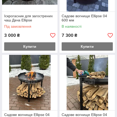
Іскрогасник для загострених
Садове вогнище Ellipse 04
чаш Дача Ellipse
600 мм
Під замовлення
В наявності
3 000
7 300
₴
₴
Купити
Купити
Садове вогнище Ellipse 04
Садове вогнище Ellipse 04