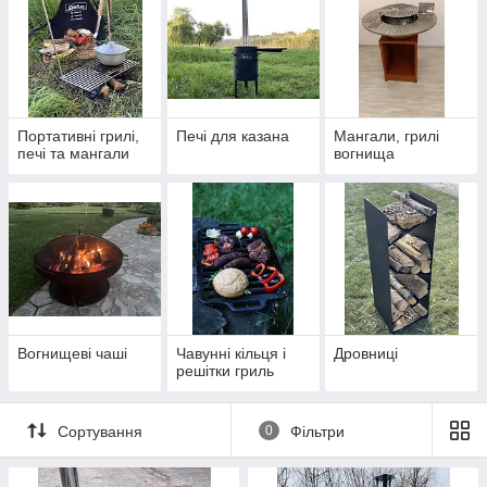
банних комплексів;
і всім хто любить добре і смачно поїсти круглий рік.
Портативні грилі,
Печі для казана
Мангали, грилі
печі та мангали
вогнища
Вогнищеві чаші
Чавунні кільця і
Дровниці
решітки гриль
Сортування
0
Фільтри