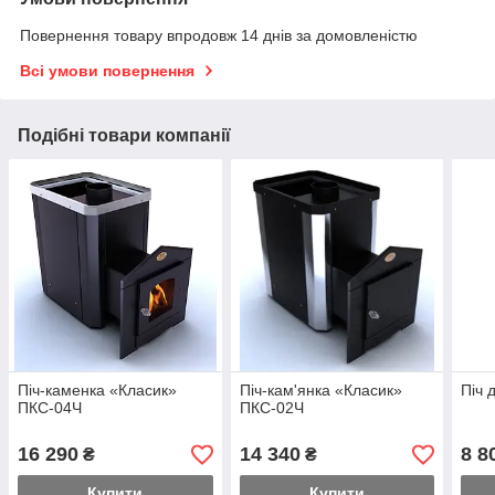
Повернення товару впродовж 14 днів за домовленістю
Всі умови повернення
Подібні товари компанії
Піч-каменка «Класик»
Піч-кам'янка «Класик»
Піч 
ПКС-04Ч
ПКС-02Ч
16 290
14 340
8 8
₴
₴
Купити
Купити