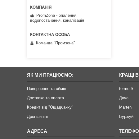
PromZona - опалення,
водопостачання, каналізація
Команда "Промзона"
ЯК МИ ПРАЦЮЄМО:
КРАЩІ 
Повернення та обмін
termo-S
Доставка та оплата
Дача
Кредит від "Ощадбанку"
Marten
Дропшипінг
Буржуй