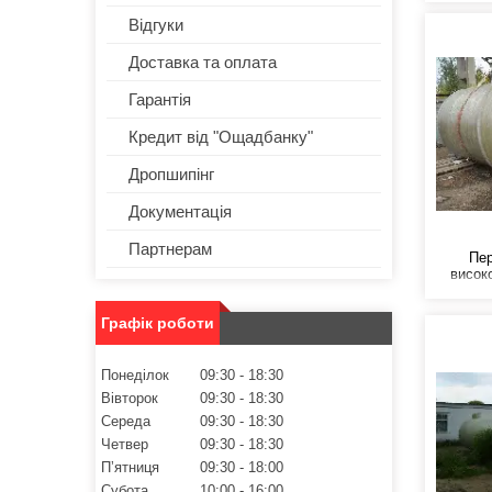
Відгуки
Доставка та оплата
Гарантія
Кредит від "Ощадбанку"
Дропшипінг
Документація
Партнерам
Пер
висок
склоп
питома
Графік роботи
характе
стал
корозії
кислот
Понеділок
09:30
18:30
Вівторок
09:30
18:30
Середа
09:30
18:30
Четвер
09:30
18:30
Пʼятниця
09:30
18:00
Субота
10:00
16:00