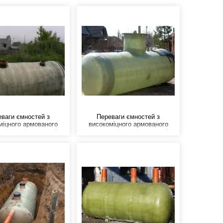
ваги ємностей з
Переваги ємностей з
міцного армованого
високоміцного армованого
астику - це низький
склопластику - це низький
вага, високі міцнісні
питома вага, високі міцнісні
истики (порівнянні зі
характеристики (порівнянні зі
ю), не схильні до
сталлю), не схильні до
 не схильні до впливу
корозії, не схильні до впливу
та інших агресивних
кислот та інших агресивних
середовищ.
середовищ.