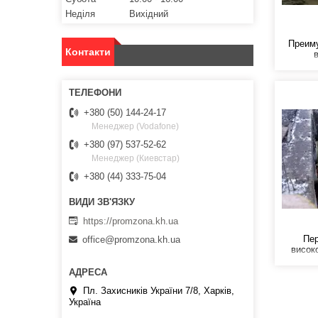
Неділя
Вихідний
Преим
Контакти
стекло
удел
прочно
(срав
+380 (50) 144-24-17
воспри
Менеджер (Vodafone)
подве
кислот 
+380 (97) 537-52-62
Менеджер (Киевстар)
+380 (44) 333-75-04
https://promzona.kh.ua
Пер
office@promzona.kh.ua
висок
склоп
питома
характе
Пл. Захисників України 7/8, Харків,
стал
Україна
корозії
кислот