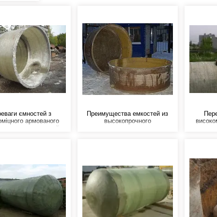
еваги ємностей з
Преимущества емкостей из
Пере
оміцного армованого
высокопрочного
високо
ластику - це низький
армированного
склопл
 вага, високі міцнісні
стеклопластика - это низкий
питома 
ристики (порівнянні зі
удельный вес, высокие
характер
лю), не схильні до
прочностные характеристики
сталл
, не схильні до впливу
(сравнимы со сталью), не
корозії,
 та інших агресивних
восприимчивы к корозии, не
кислот 
середовищ.
подвержены воздействию
кислот и других агрессивных
сред.