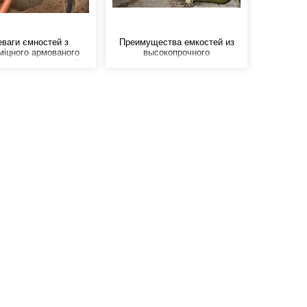
ваги ємностей з
Преимущества емкостей из
міцного армованого
высокопрочного
астику - це низький
армированного
вага, високі міцнісні
стеклопластика - это низкий
истики (порівнянні зі
удельный вес, высокие
ю), не схильні до
прочностные характеристики
 не схильні до впливу
(сравнимы со сталью), не
та інших агресивних
восприимчивы к корозии, не
середовищ.
подвержены воздействию
кислот и других агрессивных
сред.