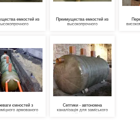
ущества емкостей из
Преимущества емкостей из
Пере
высокопрочного
высокопрочного
високо
армированного
армированного
склопл
пластика - это низкий
стеклопластика - это низкий
питома 
ьный вес, высокие
удельный вес, высокие
характер
стные характеристики
прочностные характеристики
сталл
нимы со сталью), не
(сравнимы со сталью), не
корозії,
имчивы к корозии, не
восприимчивы к корозии, не
кислот 
ржены воздействию
подвержены воздействию
и других агрессивных
кислот и других агрессивных
сред.
сред.
еваги ємностей з
Септики - автономна
оміцного армованого
каналізація для заміського
ластику - це низький
будинку! Просто, надійно і
 вага, високі міцнісні
економно!
ристики (порівнянні зі
лю), не схильні до
, не схильні до впливу
 та інших агресивних