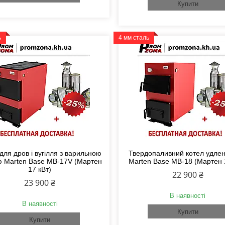
Купити
ь
4 мм сталь
для дров і вугілля з варильною
Твердопаливний котел удле
ю Marten Base MB-17V (Мартен
Marten Base MB-18 (Мартен 
17 кВт)
22 900 ₴
23 900 ₴
В наявності
В наявності
Купити
Купити