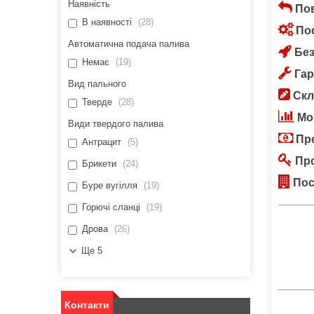
Наявність
Пов
В наявності
28
Пос
Автоматична подача палива
Без
Немає
19
Гар
Вид пального
Скл
Тверде
28
Мон
Види твердого палива
Про
Антрацит
5
Про
Брикети
24
Пост
Буре вугілля
19
Горючі сланці
19
Дрова
26
Ще 5
Контакти