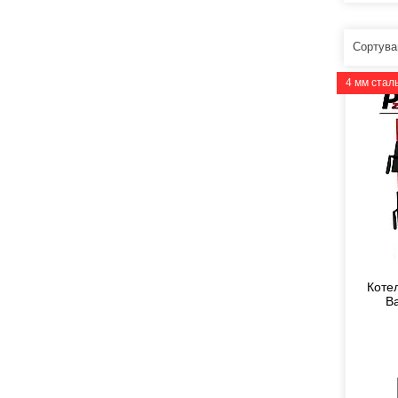
4 мм стал
Коте
B