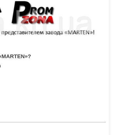
«MARTEN»?
в