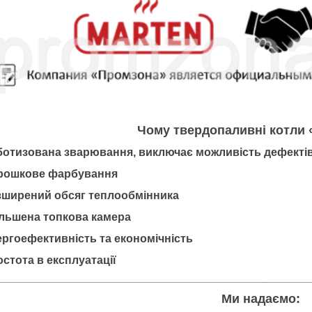
Чому твердопаливні котли
отизована зварювання, виключає можливість дефекті
ошкове фарбування
ширений обсяг теплообмінника
льшена топкова камера
ргоефективність та економічність
стота в експлуатації
Ми надаємо: