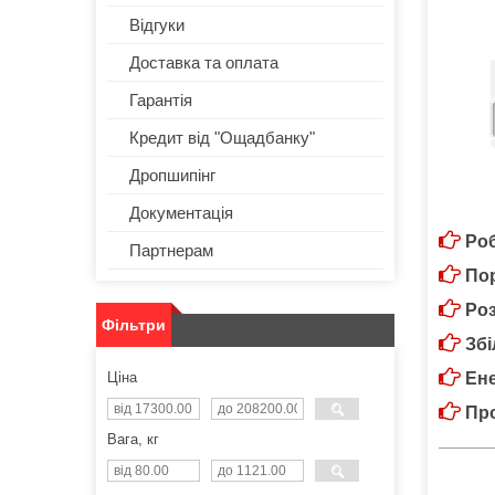
Відгуки
Доставка та оплата
Гарантія
Кредит від "Ощадбанку"
Дропшипінг
Документація
Роб
Партнерам
Пор
Роз
Фільтри
Збі
Ціна
Ене
Про
Вага, кг