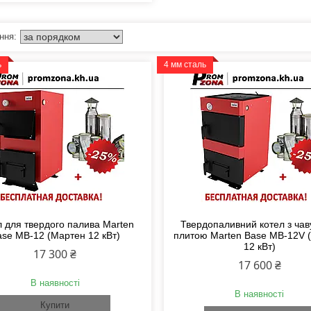
ь
4 мм сталь
л для твердого палива Marten
Твердопаливний котел з ча
ase MB-12 (Мартен 12 кВт)
плитою Marten Base MB-12V 
12 кВт)
17 300 ₴
17 600 ₴
В наявності
В наявності
Купити