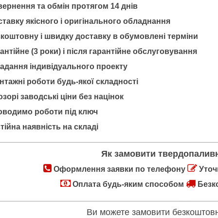
ернення та обмін протягом 14 днів
тавку якісного і оригінального обладнання
коштовну і швидку доставку в обумовлені терміни
антійне (3 роки) і після гарантійне обслуговування
адання індивідуального проекту
тажні роботи будь-якої складності
зорі заводські ціни без націнок
водимо роботи під ключ
ійна наявність на складі
Як замовити твердопалив
Оформлення заявки по телефону
Уточ
Оплата будь-яким способом
Безко
Ви можете замовити безкоштов