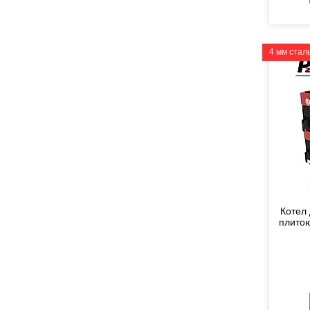
4 мм стал
Котел 
плито