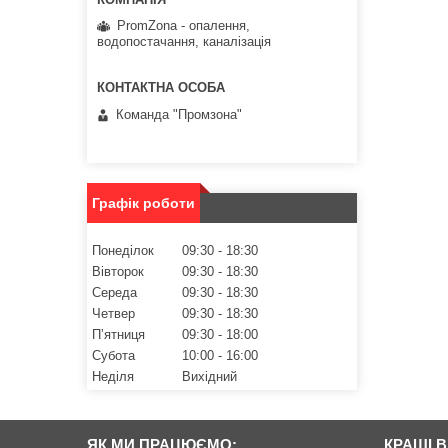
PromZona - опалення,
водопостачання, каналізація
Команда "Промзона"
Графік роботи
Понеділок
09:30
18:30
Вівторок
09:30
18:30
Середа
09:30
18:30
Четвер
09:30
18:30
Пʼятниця
09:30
18:00
Субота
10:00
16:00
Неділя
Вихідний
ЯК МИ ПРАЦЮЄМО:
КРАЩІ 