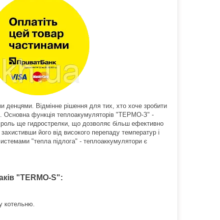
 денцями. Відмінне рішення для тих, хто хоче зробити
и. Основна функція теплоакумуляторів "ТЕРМО-З" -
ь роль ще гидрострелки, що дозволяє більш ефективно
 захистивши його від високого перепаду температур і
истемами "тепла підлога" - теплоаккумулятори є
аків "TERMO-S":
у котельню.