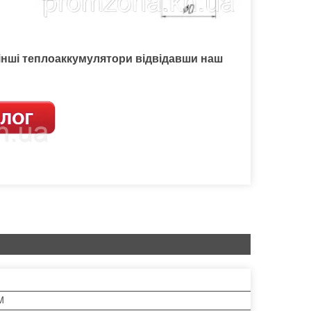
інші
теплоаккумулятори
відвідавши наш
M