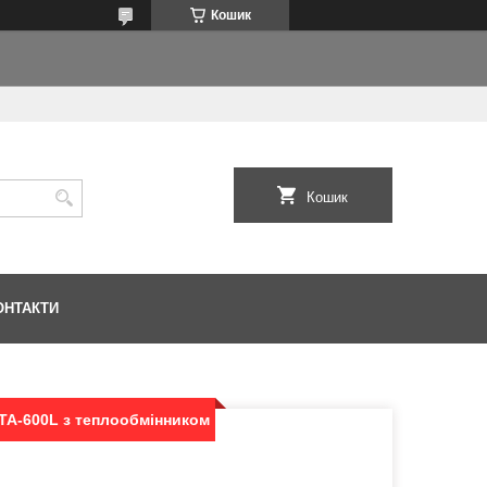
Кошик
Кошик
ОНТАКТИ
A-600L з теплообмінником