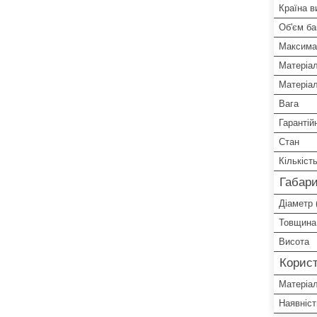
Країна в
Об'єм ба
Максимал
Матеріал
Матеріа
Вага
Гарантій
Стан
Кількіст
Габари
Діаметр (
Товщина 
Висота
Корист
Матеріал
Наявніст