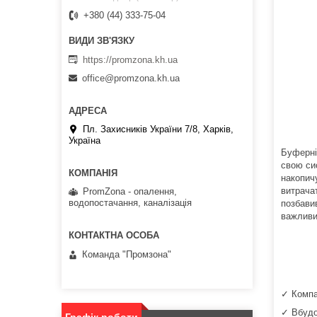
+380 (44) 333-75-04
https://promzona.kh.ua
office@promzona.kh.ua
Пл. Захисників України 7/8, Харків,
Україна
Буферні
свою си
накопич
витрача
PromZona - опалення,
водопостачання, каналізація
позбави
важливи
Команда "Промзона"
✓ Компа
✓ Вбудо
Графік роботи