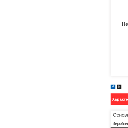
Не
Характ
Основ
Виробни