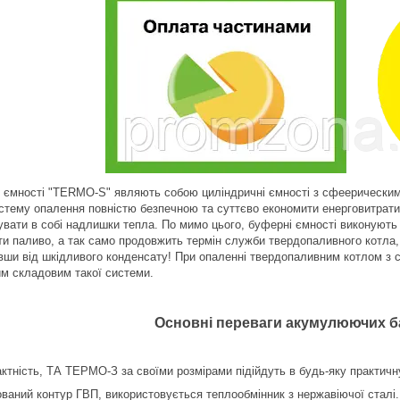
 ємності "TERMO-S" являють собою циліндричні ємності з сфеерическими
стему опалення повністю безпечною та суттєво економити енерговитрат
увати в собі надлишки тепла. По мимо цього, буферні ємності виконуют
ти паливо, а так само продовжить термін служби твердопаливного котла,
вши від шкідливого конденсату! При опаленні твердопаливним котлом з с
м складовим такої системи.
Основні переваги акумулюючих б
ктність, ТА ТЕРМО-З за своїми розмірами підійдуть в будь-яку практичн
ваний контур ГВП, використовується теплообмінник з нержавіючої сталі.