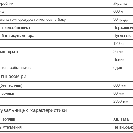
иробник
Україна
ка
600 л
ьна температура теплоносія в баку
90 град.
 теплообмінника
Нержавіюч
л бака-акумулятора
Вуглецева
120 кг
ний термін
36 міс
Новий
ь теплообмінників
один
тні розміри
без ізоляції)
600 мм
ізоляції
50 мм
2350 мм
увальницькі характеристики
 ізоляції
Хв. вата +
ь утеплення
Не вибран