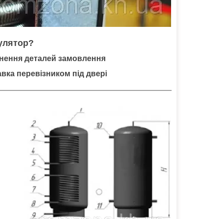
улятор?
нення деталей замовлення
вка перевізником під двері