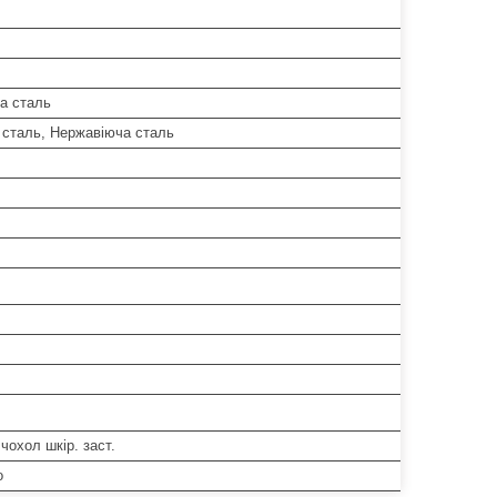
а сталь
 сталь, Нержавіюча сталь
 чохол шкір. заст.
о