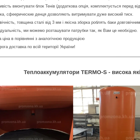
вість вмонтувати блок Тенів (додаткова опція, комплектується перед ві
ка, сфеерические денця дозволяють витримувати дуже високий тиск.
ічність, товщина сталі від 3 мм і якісна зборка роблять баки довговічним
ідуальність, ми можемо розташувати патрубки так, як Вам це необхідно.
 ціна в порівнянні з аналогічною продукцією
ога доставка по всій території України!
Теплоаккумулятори TERMO-S - висока які