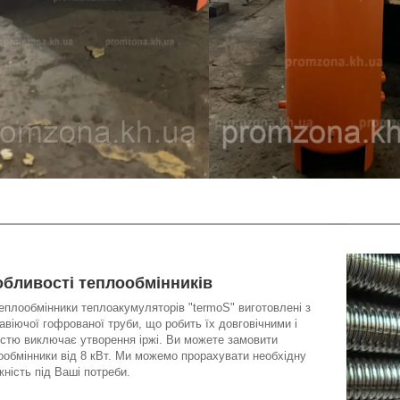
бливості теплообмінників
теплообмінники теплоакумуляторів "termoS" виготовлені з
авіючої гофрованої труби, що робить їх довговічними і
істю виключає утворення іржі. Ви можете замовити
ообмінники від 8 кВт. Ми можемо прорахувати необхідну
жність під Ваші потреби.