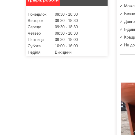
✓ Можли
✓ Безпе
Понеділок
09:30
18:30
Вівторок
09:30
18:30
✓ Довгов
Середа
09:30
18:30
✓ Індив
Четвер
09:30
18:30
✓ Краща
Пʼятниця
09:30
18:00
✓ Не дор
Субота
10:00
16:00
Неділя
Вихідний