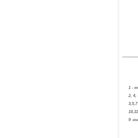
1 - 
2, 4
3,5,
10,1
9 -н