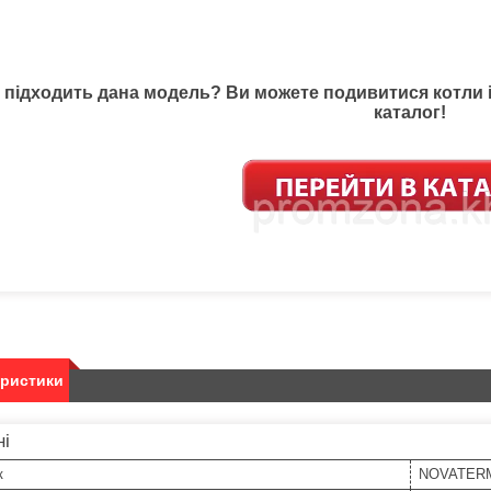
 підходить дана модель? Ви можете подивитися котли 
каталог!
еристики
ні
к
NOVATER