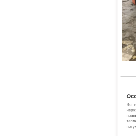
Осо
Всі 
нерж
повн
тепл
поту