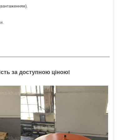
двантаженням).
и.
сть за доступною ціною!