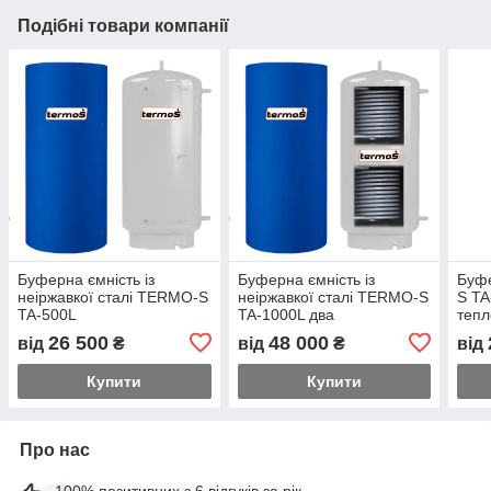
Подібні товари компанії
Буферна ємність із
Буферна ємність із
Буф
неіржавкої сталі TERMO-S
неіржавкої сталі TERMO-S
S TA
TA-500L
TA-1000L два
тепл
теплообмінники
26 500
48 000
від
₴
від
₴
від
Купити
Купити
Про нас
100% позитивних з 6 відгуків за рік