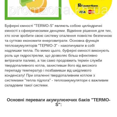
Буферні ємності "TERMO-S" являють собою циліндричні
ємності з сфеерическими денцями. Відмінне рішення для тих,
хто хоче зробити свою систему опалення повністю безпечною
та суттєво економити енерговитрати. Основна функція
теплоакумуляторів "ТЕРМО-З" - накопичувати в собі
надлишки тепла. По мимо цього, буферні ємності виконують
роль ще гидрострелки, що дозволяє більш ефективно
витрачати паливо, а так само продовжить термін служби
твердопаливного котла, захистивши його від високого
перепаду температур і позбавивши від шкідливого
конденсату! При опаленні твердопаливним котлом з
системами "тепла підлога" - теплоаккумулятори є важливим
складовим такої системи.
Основні переваги акумулюючих баків "TERMO-
S":