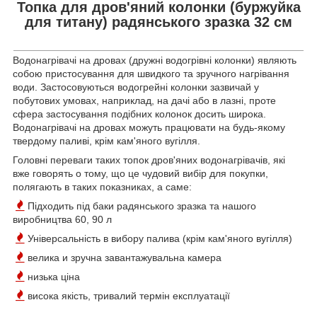
Топка для дров'яний колонки (буржуйка
для титану) радянського зразка 32 см
Водонагрівачі на дровах (дружні водогрівні колонки) являють
собою пристосування для швидкого та зручного нагрівання
води. Застосовуються водогрейні колонки зазвичай у
побутових умовах, наприклад, на дачі або в лазні, проте
сфера застосування подібних колонок досить широка.
Водонагрівачі на дровах можуть працювати на будь-якому
твердому паливі, крім кам'яного вугілля.
Головні
переваги
таких топок дров'яних водонагрівачів,
які
вже
говорять
о
тому
,
що
це
чудовий
вибір
для
покупки
,
полягають
в
таких
показниках
,
а
саме
:
Підходить під баки радянського зразка та нашого
виробництва 60, 90 л
Універсальність
в
вибору
палива
(крім кам'яного вугілля)
велика
и
зручна
завантажувальна
камера
низька
ціна
висока
якість, тривалий термін експлуатації