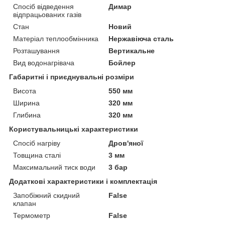
Спосіб відведення
Димар
відпрацьованих газів
Стан
Новий
Матеріал теплообмінника
Нержавіюча сталь
Розташування
Вертикальне
Вид водонагрівача
Бойлер
Габаритні і приєднувальні розміри
Висота
550 мм
Ширина
320 мм
Глибина
320 мм
Користувальницькі характеристики
Спосіб нагріву
Дров'яної
Товщина сталі
3 мм
Максимальний тиск води
3 бар
Додаткові характеристики і комплектація
Запобіжний скидний
False
клапан
Термометр
False