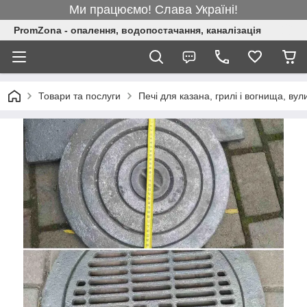
Ми працюємо! Слава Україні!
PromZona - опалення, водопостачання, каналізація
Товари та послуги
Печі для казана, грилі і вогнища, вули