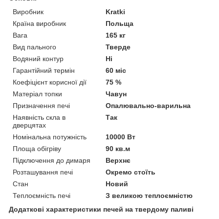
Виробник
Kratki
Країна виробник
Польща
Вага
165 кг
Вид пального
Тверде
Водяний контур
Ні
Гарантійний термін
60 міс
Коефіцієнт корисної дії
75 %
Матеріал топки
Чавун
Призначення печі
Опалювально-варильна
Наявність скла в
Так
дверцятах
Номінальна потужність
10000 Вт
Площа обігріву
90 кв.м
Підключення до димаря
Верхнє
Розташування печі
Окремо стоїть
Стан
Новий
Теплоємність печі
З великою теплоємністю
Додаткові характеристики печей на твердому паливі