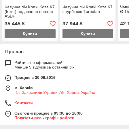
Чавунна піч Kratki Koza K7
Чавунна піч Kratki Koza K7
Чаву
(5 квт) подавання повітря
з турбіною Turbofan
Ø 1
ASDP
35 445
37 944
42 
₴
₴
Купити
Купити
Про нас
Рейтинг не сформований
Менше 5 відгуків за останній рік
Працює з 30.06.2016
м. Харків
Пл. Захисників України 7/8, Харків, Україна
Контакти
Сьогодні працює з 09:30 до 18:00
Показати весь графік роботи