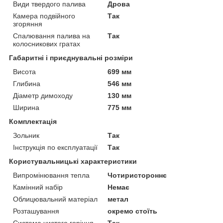
Види твердого палива
Дрова
Камера подвійного
Так
згоряння
Спалювання палива на
Так
колосникових гратах
Габаритні і приєднувальні розміри
Висота
699 мм
Глибина
546 мм
Діаметр димоходу
130 мм
Ширина
775 мм
Комплектація
Зольник
Так
Інструкція по експлуатації
Так
Користувальницькі характеристики
Випромінювання тепла
Чотиристороннє
Камінний набір
Немає
Облицювальний матеріал
метал
Розташування
окремо стоїть
Система чистого горіння
Так