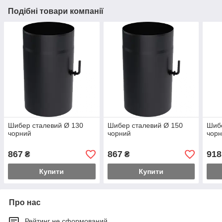
Подібні товари компанії
Шибер сталевий Ø 130
Шибер сталевий Ø 150
Шибе
чорний
чорний
чор
867
867
918
₴
₴
Купити
Купити
Про нас
Рейтинг не сформований