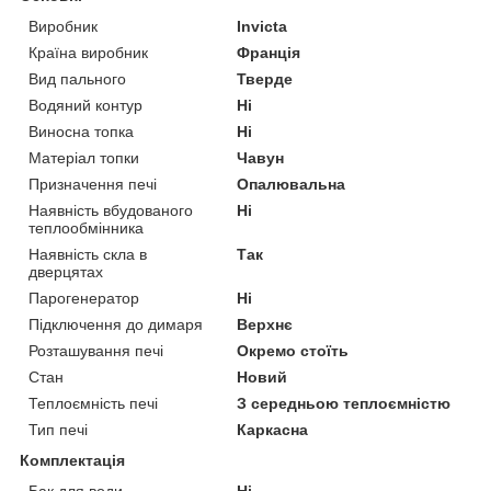
Виробник
Invicta
Країна виробник
Франція
Вид пального
Тверде
Водяний контур
Ні
Виносна топка
Ні
Матеріал топки
Чавун
Призначення печі
Опалювальна
Наявність вбудованого
Ні
теплообмінника
Наявність скла в
Так
дверцятах
Парогенератор
Ні
Підключення до димаря
Верхнє
Розташування печі
Окремо стоїть
Стан
Новий
Теплоємність печі
З середньою теплоємністю
Тип печі
Каркасна
Комплектація
Бак для води
Ні