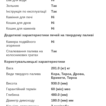
Зольник
Так
Інструкція по експлуатації
Так
Каміння для печі
Ні
Кошик для дров
Ні
Кошик для каменів
Ні
Додаткові характеристики печей на твердому паливі
Камера подвійного
Ні
згоряння
Спалювання палива на
Так
колосникових гратах
Користувальницькі характеристики
Вага
201.0 (кг) кг
Види твердого палива
Кора, Тирса, Дрова,
Брикети, Тирса
Висота
930.0 (мм)
Гарантійний термін
60 (міс) мес
Глибина
480.0 (мм)
Діаметр димоходу
180.0 (мм) мм
Кількість завантажень
3 раз/добу