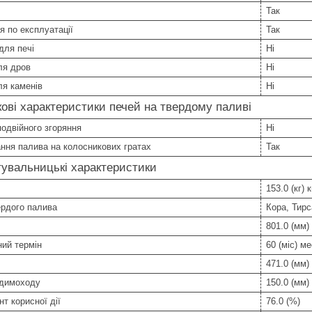
Так
ія по експлуатації
Так
для печі
Ні
ля дров
Ні
ля каменів
Ні
ові характеристики печей на твердому паливі
одвійного згоряння
Ні
ння палива на колосникових гратах
Так
увальницькі характеристики
153.0 (кг) к
ердого палива
Кора, Тирс
801.0 (мм)
ний термін
60 (міс) ме
471.0 (мм)
 димоходу
150.0 (мм)
нт корисної дії
76.0 (%)