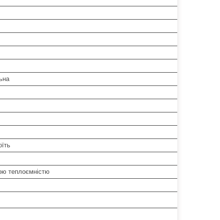
ьна
оїть
ою теплоємністю