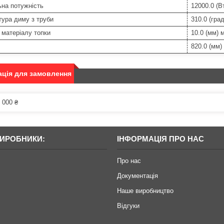
на потужність
12000.0 (В
ура диму з труби
310.0 (град
матеріалу топки
10.0 (мм) 
820.0 (мм)
ція для замовлення
 000 ₴
ВИРОБНИКИ:
ІНФОРМАЦІЯ ПРО НАС
Про нас
Документація
Наше виробництво
Відгуки