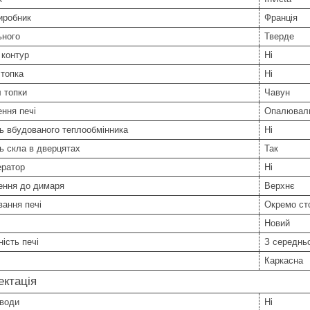
иробник
Франція
ьного
Тверде
 контур
Ні
 топка
Ні
 топки
Чавун
ння печі
Опалювал
ь вбудованого теплообмінника
Ні
ь скла в дверцятах
Так
ератор
Ні
ення до димаря
Верхнє
ання печі
Окремо ст
Новий
ість печі
З середнь
Каркасна
ктація
 води
Ні