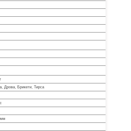
г
а, Дрова, Брикети, Тирса
с
 мм