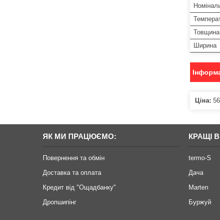
Номіналь
Температ
Товщина 
Ширина
Інформа
Ціна:
56
ЯК МИ ПРАЦЮЄМО:
КРАЩІ 
Повернення та обмін
termo-S
Доставка та оплата
Дача
Кредит від "Ощадбанку"
Marten
Дропшипінг
Буржуй