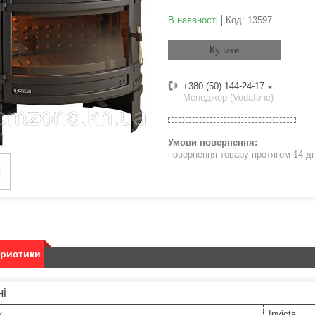
В наявності
Код:
13597
Купити
+380 (50) 144-24-17
Менеджер (Vodafone)
повернення товару протягом 14 д
еристики
ні
к
Invicta