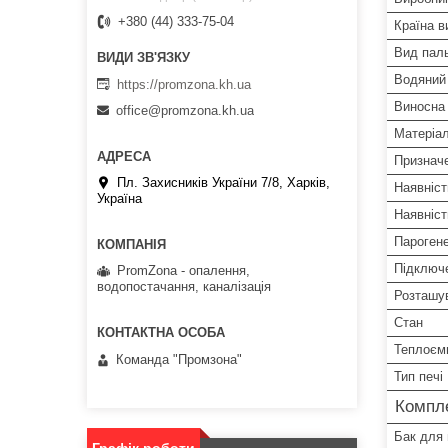
+380 (44) 333-75-04
Країна в
Вид пал
Водяний
https://promzona.kh.ua
Виносна
office@promzona.kh.ua
Матеріал
Призначе
Пл. Захисників України 7/8, Харків,
Наявніст
Україна
Наявніст
Пароген
Підключ
PromZona - опалення,
водопостачання, каналізація
Розташув
Стан
Теплоємн
Команда "Промзона"
Тип печі
Компле
Бак для
Графік роботи