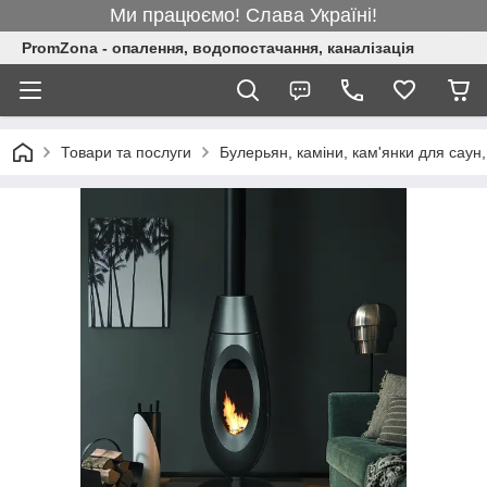
Ми працюємо! Слава Україні!
PromZona - опалення, водопостачання, каналізація
Товари та послуги
Булерьян, каміни, кам'янки для саун,