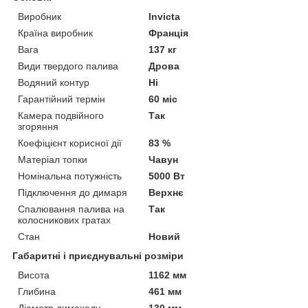
Виробник
Invicta
Країна виробник
Франція
Вага
137 кг
Види твердого палива
Дрова
Водяний контур
Ні
Гарантійний термін
60 міс
Камера подвійного
Так
згоряння
Коефіцієнт корисної дії
83 %
Матеріал топки
Чавун
Номінальна потужність
5000 Вт
Підключення до димаря
Верхнє
Спалювання палива на
Так
колосникових гратах
Стан
Новий
Габаритні і приєднувальні розміри
Висота
1162 мм
Глибина
461 мм
Діаметр димоходу
130 мм