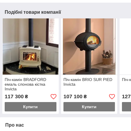
Подібні товари компанії
Піч-камін BRADFORD
Піч-камін BRIO SUR PIED
Піч-
емаль слонова кістка
Invicta
Invicta
117 300
107 100
127
₴
₴
Купити
Купити
Про нас