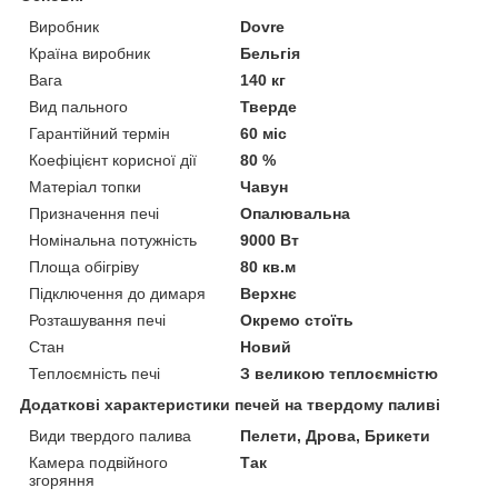
Виробник
Dovre
Країна виробник
Бельгія
Вага
140 кг
Вид пального
Тверде
Гарантійний термін
60 міс
Коефіцієнт корисної дії
80 %
Матеріал топки
Чавун
Призначення печі
Опалювальна
Номінальна потужність
9000 Вт
Площа обігріву
80 кв.м
Підключення до димаря
Верхнє
Розташування печі
Окремо стоїть
Стан
Новий
Теплоємність печі
З великою теплоємністю
Додаткові характеристики печей на твердому паливі
Види твердого палива
Пелети, Дрова, Брикети
Камера подвійного
Так
згоряння