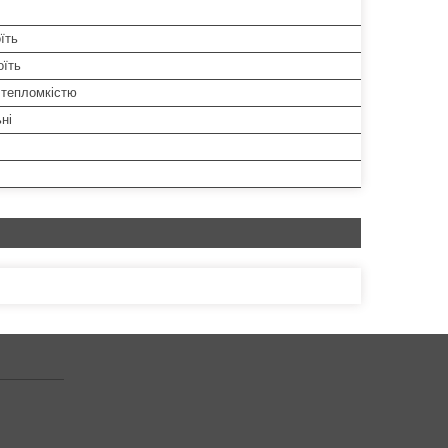
їть
оїть
 тепломкістю
ні