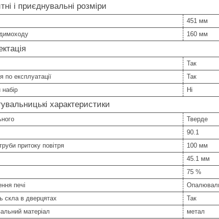
тні і приєднувальні розміри
451 мм
 димоходу
160 мм
ктація
Так
ія по експлуатації
Так
 набір
Ні
увальницькі характеристики
ьного
Тверде
90.1
труби притоку повітря
100 мм
45.1 мм
75 %
ння печі
Опалювал
ь скла в дверцятах
Так
альний матеріал
метал