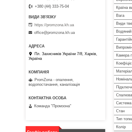
+380 (44) 333-75-04
Країна в
Вага
Види тв
https://promzona.kh.ua
Водяний
office@promzona.kh.ua
Гарантій
Випромі
Пл. Захисників України 7/8, Харків,
Камера п
Україна
Коефіціє
Матеріал
Номіналь
PromZona - опалення,
водопостачання, каналізація
Підключ
Спалюва
Система 
Команда "Промзона"
Стан
Тип топк
Колір
Графік роботи