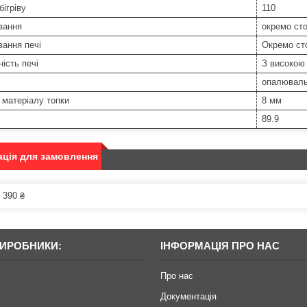
ігріву
110
вання
окремо сто
ання печі
Окремо ст
ість печі
З високою
опалюваль
матеріалу топки
8 мм
89.9
ція для замовлення
 390 ₴
ВИРОБНИКИ:
ІНФОРМАЦІЯ ПРО НАС
Про нас
Документація