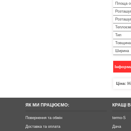
Площа об
Розташу
Розташув
Теплоємн
Тип
Товщина 
Ширина
Інформа
Ціна:
96
ЯК МИ ПРАЦЮЄМО:
КРАЩІ 
Повернення та обмін
termo-S
Доставка та оплата
Дача