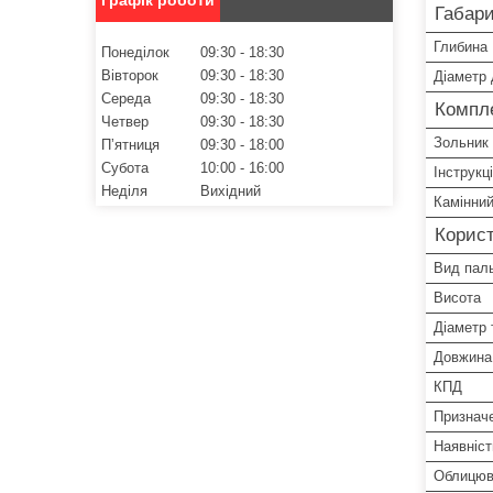
Габари
Глибина
Понеділок
09:30
18:30
Вівторок
09:30
18:30
Діаметр
Середа
09:30
18:30
Компле
Четвер
09:30
18:30
Зольник
Пʼятниця
09:30
18:00
Субота
10:00
16:00
Інструкц
Неділя
Вихідний
Камінний
Корист
Вид пал
Висота
Діаметр 
Довжина
КПД
Призначе
Наявніст
Облицюв