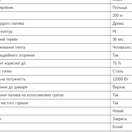
иробник
Польща
200 кг
ердого палива
Дрова
 контур
Ні
ний термін
36 міс
нювання тепла
Чотирьохс
одвійного згоряння
Так
нт корисної дії
75 %
 топки
Сталь
на потужність
12000 Вт
ення до димаря
Верхнє
ння палива на колосникових гратах
Так
чистого горіння
Так
Новий
и
Закрита
Білий