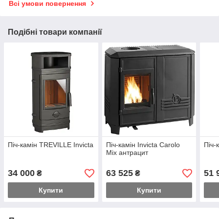
Всі умови повернення
Подібні товари компанії
Піч-камін TREVILLE Invicta
Піч-камін Invicta Carolo
Піч-
Mix антрацит
34 000
63 525
51 
₴
₴
Купити
Купити