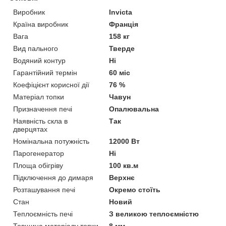
Виробник
Invicta
Країна виробник
Франція
Вага
158 кг
Вид пального
Тверде
Водяний контур
Ні
Гарантійний термін
60 міс
Коефіцієнт корисної дії
76 %
Матеріал топки
Чавун
Призначення печі
Опалювальна
Наявність скла в
Так
дверцятах
Номінальна потужність
12000 Вт
Парогенератор
Ні
Площа обігріву
100 кв.м
Підключення до димаря
Верхнє
Розташування печі
Окремо стоїть
Стан
Новий
Теплоємність печі
З великою теплоємністю
Товщина матеріалу топки
8 мм