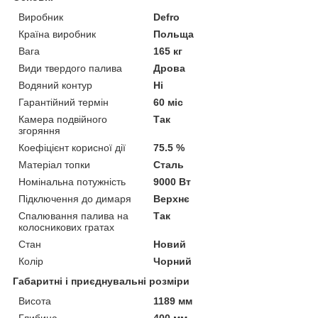
Виробник
Defro
Країна виробник
Польща
Вага
165 кг
Види твердого палива
Дрова
Водяний контур
Ні
Гарантійний термін
60 міс
Камера подвійного
Так
згоряння
Коефіцієнт корисної дії
75.5 %
Матеріал топки
Сталь
Номінальна потужність
9000 Вт
Підключення до димаря
Верхнє
Спалювання палива на
Так
колосникових гратах
Стан
Новий
Колір
Чорний
Габаритні і приєднувальні розміри
Висота
1189 мм
Глибина
400 мм