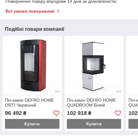
Повернення товару впродовж 14 днів за домовленістю
Всі умови повернення
Подібні товари компанії
Піч-камін DEFRO HOME
Піч-камін DEFRO HOME
Піч
ORTI Червоний
QUADROOM Білий
QUA
96 492
102 918
102
₴
₴
Купити
Купити