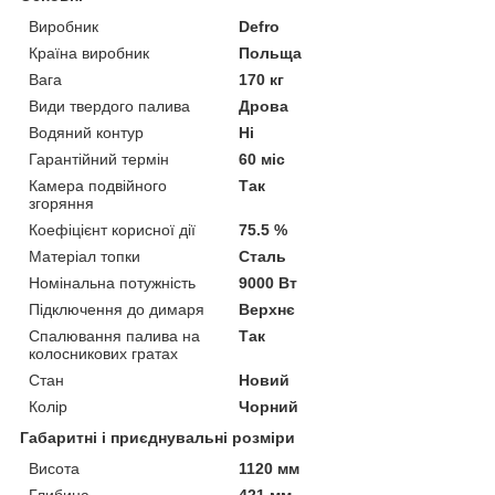
Виробник
Defro
Країна виробник
Польща
Вага
170 кг
Види твердого палива
Дрова
Водяний контур
Ні
Гарантійний термін
60 міс
Камера подвійного
Так
згоряння
Коефіцієнт корисної дії
75.5 %
Матеріал топки
Сталь
Номінальна потужність
9000 Вт
Підключення до димаря
Верхнє
Спалювання палива на
Так
колосникових гратах
Стан
Новий
Колір
Чорний
Габаритні і приєднувальні розміри
Висота
1120 мм
Глибина
421 мм