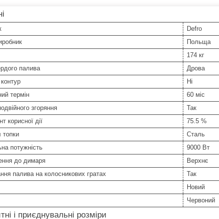
ні
к
Defro
иробник
Польща
174 кг
ердого палива
Дрова
 контур
Ні
ний термін
60 міс
одвійного згоряння
Так
нт корисної дії
75.5 %
 топки
Сталь
на потужність
9000 Вт
ення до димаря
Верхнє
ння палива на колосникових гратах
Так
Новий
Червоний
тні і приєднувальні розміри