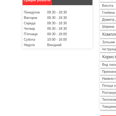
Висота
Понеділок
09:30
18:30
Глибина
Вівторок
09:30
18:30
Діаметр
Середа
09:30
18:30
Ширина
Четвер
09:30
18:30
Компле
Пʼятниця
09:30
18:00
Субота
10:00
16:00
Зольник
Неділя
Вихідний
Інструкц
Корист
Вид пал
Призначе
Наявніст
Площа об
Розташув
Теплоємн
Товщина 