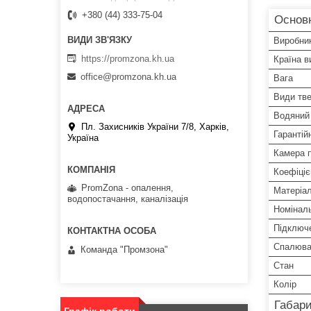
+380 (44) 333-75-04
Основ
Виробни
https://promzona.kh.ua
Країна в
office@promzona.kh.ua
Вага
Види тв
Водяний
Пл. Захисників України 7/8, Харків,
Гарантій
Україна
Камера п
Коефіціє
PromZona - опалення,
Матеріал
водопостачання, каналізація
Номіналь
Підключ
Спалюва
Команда "Промзона"
Стан
Колір
Габари
Графік роботи