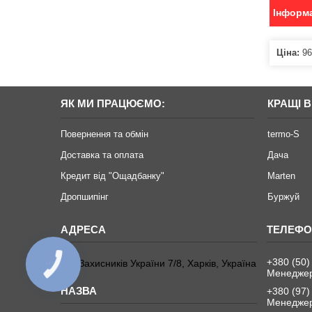
Інформа
Ціна:
96
ЯК МИ ПРАЦЮЄМО:
КРАЩІ 
Повернення та обмін
termo-S
Доставка та оплата
Дача
Кредит від "Ощадбанку"
Marten
Дропшипінг
Буржуй
+380 (50)
Пл. Захисників України 7/8, Харків, Україна
КНОПКА
ЗВ'ЯЗКУ
Менеджер
+380 (97)
Менеджер