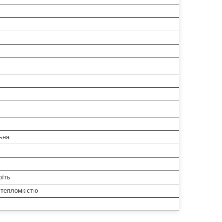
ьна
оїть
 тепломкістю