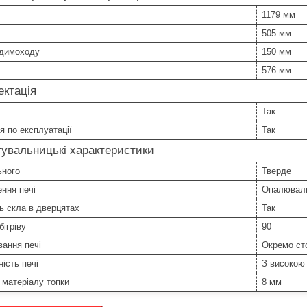
1179 мм
505 мм
 димоходу
150 мм
576 мм
ктація
Так
ія по експлуатації
Так
увальницькі характеристики
ьного
Тверде
ння печі
Опалювал
ь скла в дверцятах
Так
ігріву
90
ання печі
Окремо ст
ість печі
З високою
матеріалу топки
8 мм