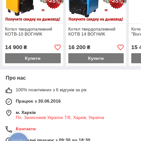
Котел твердопаливний
Котел твердопаливний
Коте
КОТВ-10 ВОГНИК
КОТВ 14 ВОГНИК
"Вог
14 900
16 200
15 
₴
₴
Купити
Купити
Про нас
100% позитивних з 6 відгуків за рік
Працює з 30.06.2016
м. Харків
Пл. Захисників України 7/8, Харків, Україна
Контакти
Сьогодні працює з 09:30 до 18:30
КНОПКА