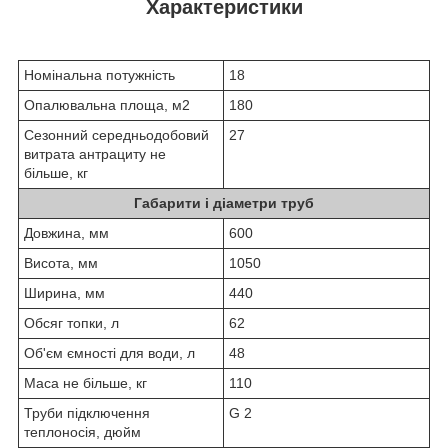
Характеристики
Номінальна потужність
18
Опалювальна площа, м
2
180
Сезонний середньодобовий
27
витрата антрациту не
більше, кг
Габарити і діаметри труб
Довжина, мм
600
Висота, мм
1050
Ширина, мм
440
Обсяг топки, л
62
Об'єм ємності для води, л
48
Маса не більше, кг
110
Труби підключення
G 2
теплоносія, дюйм