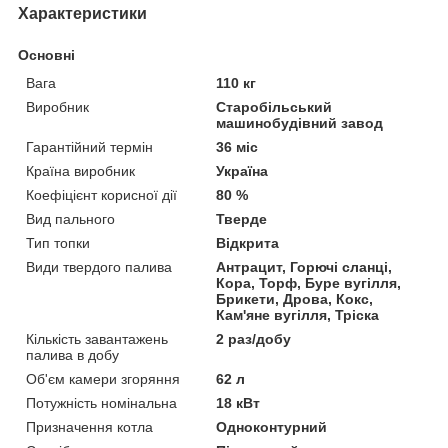
Характеристики
Основні
Вага
110 кг
Виробник
Старобільський
машинобудівний завод
Гарантійний термін
36 міс
Країна виробник
Україна
Коефіцієнт корисної дії
80 %
Вид пального
Тверде
Тип топки
Відкрита
Види твердого палива
Антрацит, Горючі сланці,
Кора, Торф, Буре вугілля,
Брикети, Дрова, Кокс,
Кам'яне вугілля, Тріска
Кількість завантажень
2 раз/добу
палива в добу
Об'єм камери згоряння
62 л
Потужність номінальна
18 кВт
Призначення котла
Одноконтурний