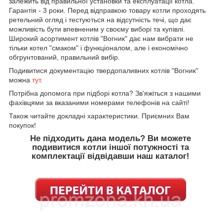
залежить від правильної установки та експлуатації котла.
Гарантія - 3 роки. Перед відправкою товару котли проходять
ретельний огляд і тестуються на відсутність течі, що дає
можливість бути впевненим у своєму виборі та купівлі.
Широкий асортимент котлів "Вогник" дає нам вибрати не
тільки котел "смаком" і функціоналом, але і економічно
обгрунтований, правильний вибір.
Подивитися документацію твердопаливних котлів "Вогник"
можна
тут
.
Потрібна допомога при підборі котла? Зв'яжіться з нашими
фахівцями за вказаними номерами телефонів на сайті!
Також читайте докладні характеристики. Приємних Вам
покупок!
Не підходить дана модель? Ви можете
подивитися котли іншої потужності та
комплектації відвідавши наш каталог!