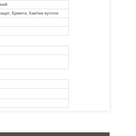
рний
рацит, Брикети, Кам'яне вугілля