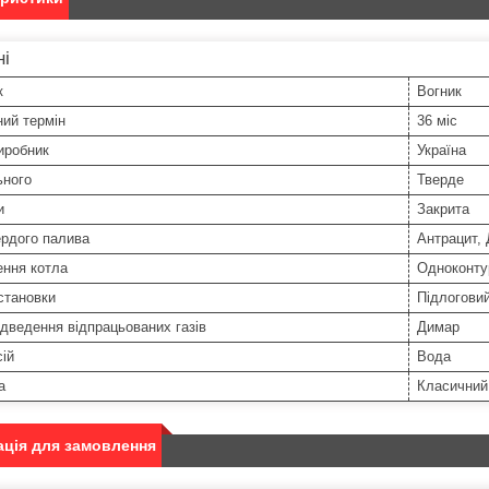
ні
к
Вогник
ний термін
36 міс
иробник
Україна
ьного
Тверде
и
Закрита
ердого палива
Антрацит, 
ення котла
Одноконту
становки
Підлогови
ідведення відпрацьованих газів
Димар
ій
Вода
а
Класичний
ція для замовлення