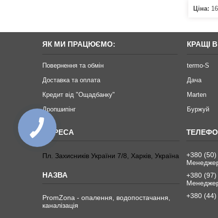
Ціна:
16
ЯК МИ ПРАЦЮЄМО:
КРАЩІ 
Повернення та обмін
termo-S
Доставка та оплата
Дача
Кредит від "Ощадбанку"
Marten
Дропшипінг
Буржуй
+380 (50)
Пл. Захисників України 7/8, Харків, Україна
Менеджер
+380 (97)
Менеджер
+380 (44)
PromZona - опалення, водопостачання,
каналізація