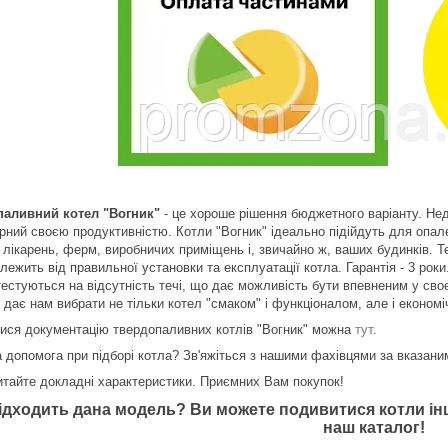
аливний котел "Вогник"
- це хороше рішення бюджетного варіанту. Недо
арний своєю продуктивністю. Котли "Вогник" ідеально підійдуть для опал
 лікарень, ферм, виробничих приміщень і, звичайно ж, ваших будинків. Т
алежить від правильної установки та експлуатації котла. Гарантія - 3 ро
тестуються на відсутність течі, що дає можливість бути впевненим у сво
 дає нам вибрати не тільки котел "смаком" і функціоналом, але і економ
ися документацію твердопаливних котлів "Вогник" можна
тут
.
а допомога при підборі котла? Зв'яжіться з нашими фахівцями за вказани
итайте докладні характеристики. Приємних Вам покупок!
ідходить дана модель? Ви можете подивитися котли інш
наш каталог!