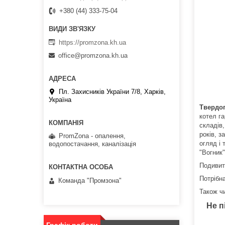
+380 (44) 333-75-04
https://promzona.kh.ua
office@promzona.kh.ua
Пл. Захисників України 7/8, Харків,
Україна
Твердоп
котел г
складів,
років, з
PromZona - опалення,
огляд і 
водопостачання, каналізація
"Вогник"
Подивит
Потрібн
Команда "Промзона"
Також ч
Не п
Графік роботи