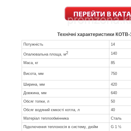
Технічні характеристики КОТВ
Потужність
14
2
140
Опалювальна площа, м
Маса, кг
85
Висота, мм
750
Ширина, мм
420
Довжина, мм
640
Обсяг топки, л
50
Обсяг водяний ємкості котла, л
40
Матеріал теплообмінника
Сталь
Підключення теплоносія в систему, дюйм
G 1 ½