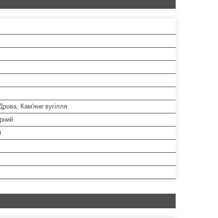
Дрова, Кам'яне вугілля
рний
й