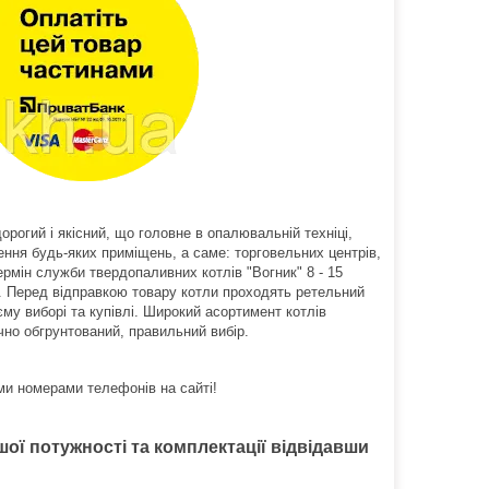
рогий і якісний, що головне в опалювальній техніці,
ення будь-яких приміщень, а саме: торговельних центрів,
ермін служби твердопаливних котлів "Вогник" 8 - 15
ки. Перед відправкою товару котли проходять ретельний
єму виборі та купівлі. Широкий асортимент котлів
ічно обгрунтований, правильний вибір.
ми номерами телефонів на сайті!
ої потужності та комплектації відвідавши