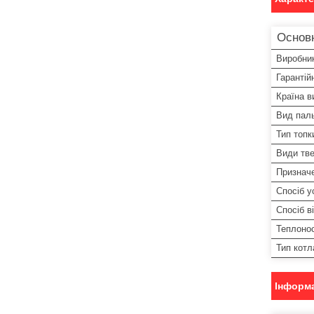
Основ
Виробни
Гарантій
Країна в
Вид пал
Тип топк
Види тв
Признач
Спосіб у
Спосіб в
Теплонос
Тип котл
Інформа