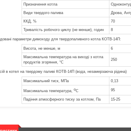
Призначення котла
Одноконту
Види твердого палива
Дрова, Ант
ККД, %
70
Тривалість робочого циклу (не менше), годин
8
довані параметри димоходу для твердопаливного котла КОТВ-14П:
Висота, не менше, м
6
Максимальна температура на виході з котла
250
продуктів згоряння, °С
сій в котел на твердому паливі КОТВ-14П (вода, незамерзаюча рідина)
Максимальний тиск, МПа
0,13
o
95
Максимальна температура,
C
Падіння атмосферного тиску за котлом, Па
15-25
еристики