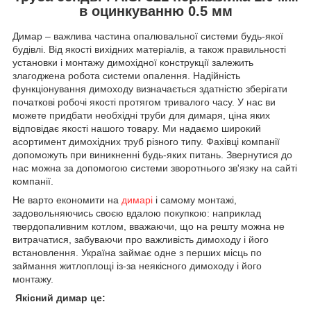
в оцинкуванню 0.5 мм
Димар – важлива частина опалювальної системи будь-якої
будівлі. Від якості вихідних матеріалів, а також правильності
установки і монтажу димохідної конструкції залежить
злагоджена робота системи опалення. Надійність
функціонування димоходу визначається здатністю зберігати
початкові робочі якості протягом тривалого часу. У нас ви
можете придбати необхідні труби для димаря, ціна яких
відповідає якості нашого товару. Ми надаємо широкий
асортимент димохідних труб різного типу. Фахівці компанії
допоможуть при виникненні будь-яких питань. Звернутися до
нас можна за допомогою системи зворотнього зв'язку на сайті
компанії.
Не варто економити на
димарі
і самому монтажі,
задовольняючись своєю вдалою покупкою: наприклад
твердопаливним котлом, вважаючи, що на решту можна не
витрачатися, забуваючи про важливість димоходу і його
встановлення. Україна займає одне з перших місць по
займання житлоплощі із-за неякісного димоходу і його
монтажу.
Якісний димар це: