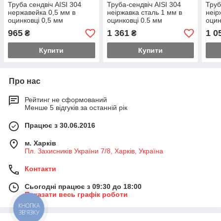
Труба сендвіч AISI 304
Труба-сендвіч AISI 304
Труб
нержавейка 0,5 мм в
неіржавка сталь 1 мм в
неір
оцинковці 0,5 мм
оцинковці 0.5 мм
оцин
965
1 361
1 0
₴
₴
Купити
Купити
Про нас
Рейтинг не сформований
Менше 5 відгуків за останній рік
Працює з 30.06.2016
м. Харків
Пл. Захисників України 7/8, Харків, Україна
Контакти
Сьогодні працює з 09:30 до 18:00
Показати весь графік роботи
КНОПКА
ЗВ'ЯЗКУ