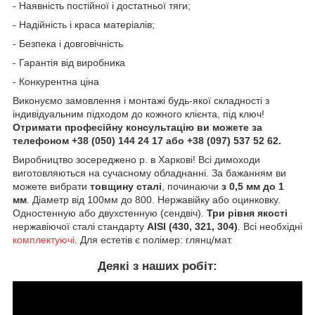
- Наявність постійної і достатньої тяги;
- Надійність і краса матеріалів;
- Безпека і довговічність
- Гарантія від виробника
- Конкурентна ціна
Виконуємо замовлення і монтажі будь-якої складності з
індивідуальним підходом до кожного клієнта, під ключ!
Отримати професійну консультацію ви можете за
телефоном +38 (050) 144 24 17 або +38 (097) 537 52 62.
Виробництво зосереджено р. в Харкові! Всі димоходи
виготовляються на сучасному обладнанні. За бажанням ви
можете вибрати
товщину сталі
, починаючи
з 0,5 мм до 1
мм
. Діаметр від 100мм до 800. Нержавійку або оцинковку.
Одностенную або двухстенную (сендвіч).
Три рівня якості
нержавіючої сталі стандарту
AISI (430, 321, 304)
. Всі необхідні
комплектуючі
. Для естетів є полімер: глянц/мат.
Деякі з наших робіт: