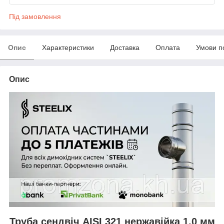
Під замовлення
Опис
Характеристики
Доставка
Оплата
Умови п
Опис
Труба сендвіч AISI 321 нержавійка 1.0 мм