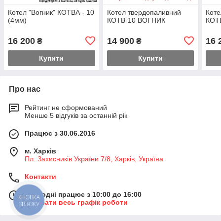
Котел "Вогник" КОТВА - 10
Котел твердопаливний
Коте
(4мм)
КОТВ-10 ВОГНИК
КОТ
16 200
14 900
16 
₴
₴
Купити
Купити
Про нас
Рейтинг не сформований
Менше 5 відгуків за останній рік
Працює з 30.06.2016
м. Харків
Пл. Захисників України 7/8, Харків, Україна
Контакти
Сьогодні працює з 10:00 до 16:00
КНОПКА
Показати весь графік роботи
ЗВ'ЯЗКУ