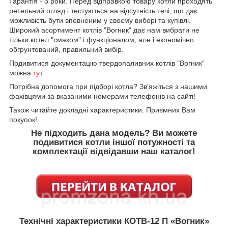
Гарантія - 3 роки. Перед відправкою товару котли проходять
ретельний огляд і тестуються на відсутність течі, що дає
можливість бути впевненим у своєму виборі та купівлі.
Широкий асортимент котлів "Вогник" дає нам вибрати не
тільки котел "смаком" і функціоналом, але і економічно
обгрунтований, правильний вибір.
Подивитися документацію твердопаливних котлів "Вогник"
можна
тут
.
Потрібна допомога при підборі котла? Зв'яжіться з нашими
фахівцями за вказаними номерами телефонів на сайті!
Також читайте докладні характеристики. Приємних Вам
покупок!
Не підходить дана модель? Ви можете
подивитися котли іншої потужності та
комплектації відвідавши наш каталог!
Технічні характеристики КОТВ-12 П «Вогник»