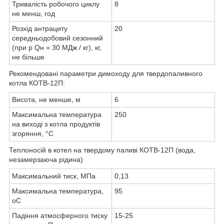
Тривалість робочого циклу
8
не менш, год
Розхід антрациту
20
середньодобовий сезонний
(при р Qн = 30 МДж / кг), кг,
не більше
Рекомендовані параметри димоходу для твердопаливного
котла КОТВ-12П:
Висота, не менше, м
6
Максимальна температура
250
на виході з котла продуктів
згоряння, °С
Теплоносій в котел на твердому паливі КОТВ-12П (вода,
незамерзаюча рідина)
Максимальний тиск, МПа
0,13
Максимальна температура,
95
o
C
Падіння атмосферного тиску
15-25