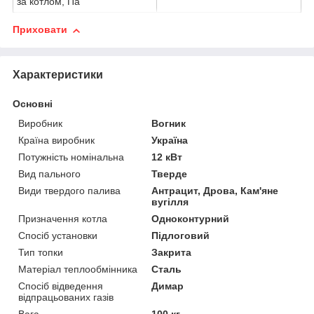
за котлом, Па
Приховати
Характеристики
Основні
Виробник
Вогник
Країна виробник
Україна
Потужність номінальна
12 кВт
Вид пального
Тверде
Види твердого палива
Антрацит, Дрова, Кам'яне
вугілля
Призначення котла
Одноконтурний
Спосіб установки
Підлоговий
Тип топки
Закрита
Матеріал теплообмінника
Сталь
Спосіб відведення
Димар
відпрацьованих газів