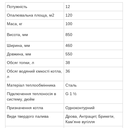
Потужність
12
Опалювальна площа, м
2
120
Маса, кг
100
Висота, мм
850
Ширина, мм
460
Довжина, мм
550
Обсяг топки, л
38
Обсяг водяний ємкості котла,
36
л
Матеріал теплообмінника
Сталь
Підключення теплоносія в
G 1 ½
систему, дюйм
Призначення котла
Одноконтурний
Види твердого палива
Дрова, Антрацит, Брикети,
Кам'яне вугілля