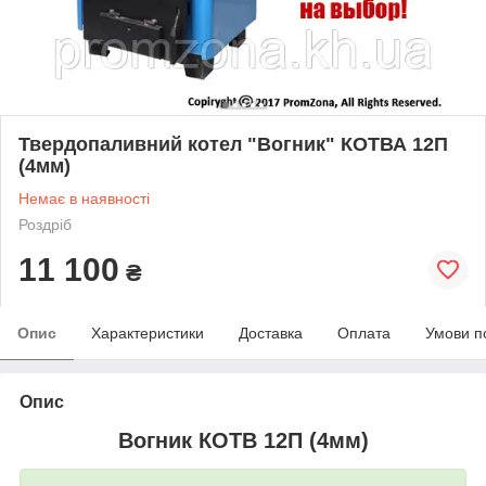
Твердопаливний котел "Вогник" КОТВА 12П
(4мм)
Немає в наявності
Роздріб
11 100
₴
Опис
Характеристики
Доставка
Оплата
Умови п
Опис
Вогник КОТВ 12П (4мм)