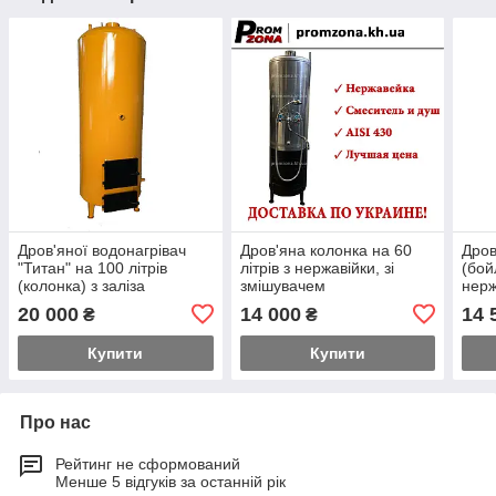
Дров'яної водонагрівач
Дров'яна колонка на 60
Дров
"Титан" на 100 літрів
літрів з нержавійки, зі
(бой
(колонка) з заліза
змішувачем
нерж
20 000
14 000
14 
₴
₴
Купити
Купити
Про нас
Рейтинг не сформований
Менше 5 відгуків за останній рік