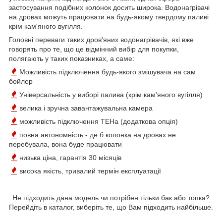
застосування подібних колонок досить широка. Водонагрівачі
на дровах можуть працювати на будь-якому твердому паливі
крім кам'яного вугілля.
Головні
переваги
таких дров'яних водонагрівачів,
які
вже
говорять
про
те
,
що
це
відмінний
вибір
для
покупки
,
полягають
у
таких
показниках
,
а
саме
:
Можливість підключення будь-якого змішувача на сам
бойлер
Універсальність
у
виборі
палива
(крім кам'яного вугілля)
велика
і
зручна
завантажувальна
камера
можливість підключення ТЕНа (додаткова опція)
повна автономність - де б колонка на дровах не
перебувала, вона буде працювати
низька
ціна, гарантія 30 місяців
висока
якість, тривалий термін експлуатації
Не підходить дана модель чи потрібен тільки бак або топка?
Перейдіть в каталог, виберіть те, що Вам підходить найбільше.