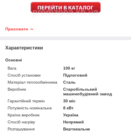
Приховати
Характеристики
Основні
Вага
100 кг
Спосіб установки
Підлоговий
Матеріал теплообмінника
Сталь
Виробник
Старобільський
машинобудівний завод
Гарантійний термін
30 міс
Потужність номінальна
8 кВт
Країна виробник
Україна
Спосіб нагріву
Непрямий
Розташування
Вертикальне