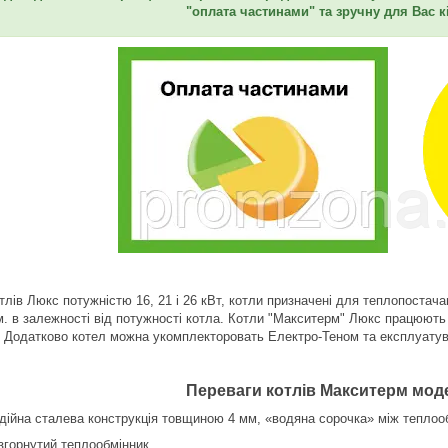
"оплата частинами" та зручну для Вас к
отлів Люкс потужністю 16, 21 і 26 кВт, котли призначені для теплопостач
м. в залежності від потужності котла. Котли "Макситерм" Люкс працюють 
. Додатково котел можна укомплекторовать Електро-Теном та експлуатув
Переваги котлів Макситерм мод
дійна сталева конструкція товщиною 4 мм, «водяна сорочка» між теплооб
згорнутий теплообмінник.