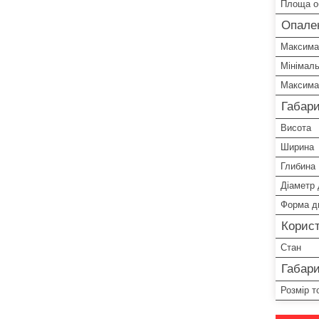
Площа об
Опале
Максима
Мінімаль
Максима
Габари
Висота
Ширина
Глибина
Діаметр
Форма д
Корист
Стан
Габари
Розмір т