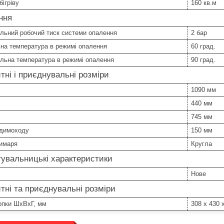
ігріву
160 кв.м
ння
льний робочий тиск системи опалення
2 бар
на температура в режимі опалення
60 град.
льна температура в режимі опалення
90 град.
тні і приєднувальні розміри
1090 мм
440 мм
745 мм
 димоходу
150 мм
имаря
Кругла
увальницькі характеристики
Нове
тні та приєднувальні розміри
опки ШхВхГ, мм
308 x 430 