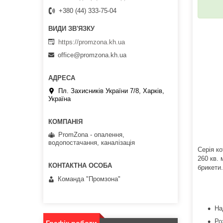
+380 (44) 333-75-04
https://promzona.kh.ua
office@promzona.kh.ua
Пл. Захисників України 7/8, Харків,
Україна
PromZona - опалення,
водопостачання, каналізація
Серія к
260 кв. 
брикети
Команда "Промзона"
На
Ро
Графік роботи