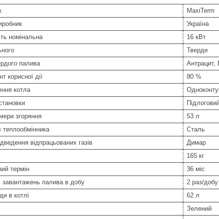
к
MaxiTerm
иробник
Україна
ть номінальна
16 кВт
ьного
Тверде
ердого палива
Антрацит, 
нт корисної дії
80 %
ення котла
Одноконту
становки
Підлогови
мери згоряння
53 л
 теплообмінника
Сталь
ідведення відпрацьованих газів
Димар
165 кг
ний термін
36 міс
ь завантажень палива в добу
2 раз/добу
ди в котлі
62 л
Зелений