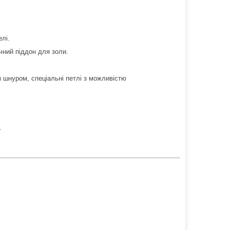
елі.
чний піддон для золи.
м шнуром, спеціальні петлі з можливістю
.