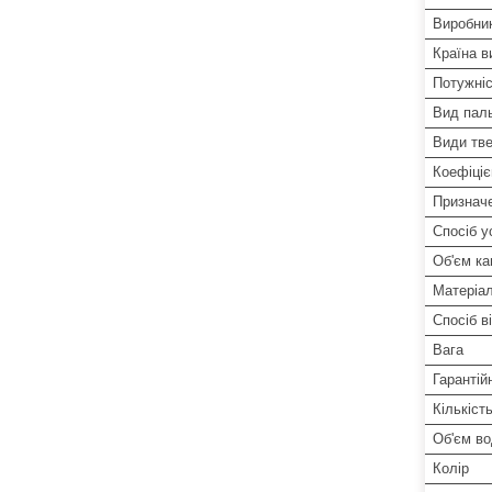
Виробни
Країна в
Потужніс
Вид пал
Види тв
Коефіціє
Признач
Спосіб у
Об'єм ка
Матеріал
Спосіб в
Вага
Гарантій
Кількіст
Об'єм во
Колір