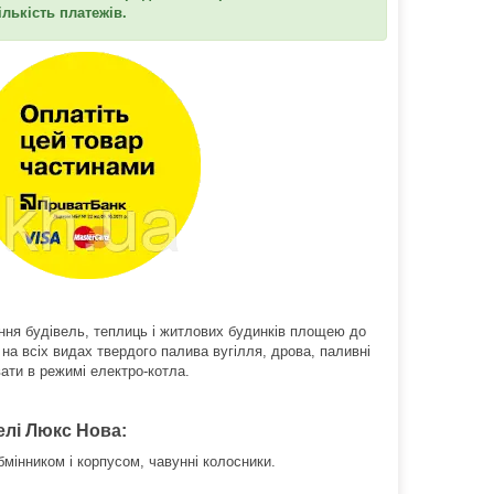
ількість платежів.
ання будівель, теплиць і житлових будинків площею до
на всіх видах твердого палива вугілля, дрова, паливні
ати в режимі електро-котла.
елі Люкс Нова:
мінником і корпусом, чавунні колосники.