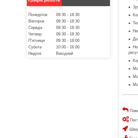
Зр
Понеділок
09:30
18:30
Ко
Вівторок
09:30
18:30
Те
Середа
09:30
18:30
Ни
Четвер
09:30
18:30
До
Пʼятниця
09:30
18:00
Субота
10:00
16:00
Не
регу
Неділя
Вихідний
Ко
Мо
Мо
Мо
Пове
Пост
Швид