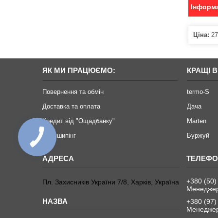
Інформа
Ціна:
27
ЯК МИ ПРАЦЮЄМО:
КРАЩІ 
Повернення та обмін
termo-S
Доставка та оплата
Дача
Кредит від "Ощадбанку"
Marten
Дропшипінг
Буржуй
+380 (50)
Пл. Захисників України 7/8, Харків, Україна
Менеджер
+380 (97)
Менеджер