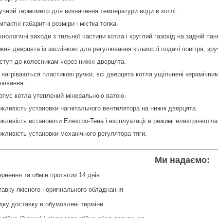
учний термометр для визначення температури води в котлі.
мпактні габаритні розміри і містка топка.
хнологічні виходи з тильної частини котла і круглий газохід на задній пан
жня дверцята із заслінкою для регулювання кількості подачі повітря, зру
ступ до колосникам через нижні дверцята.
 нагріваються пластикові ручки, всі дверцята котла ущільнені керамічни
лювання.
рпус котла утеплений мінеральною ватою.
жливість установки нагнітального вентилятора на нижні дверцята.
жливість встановити Електро-Тена і експлуатації в режимі електро-котла
жливість установки механічного регулятора тяги.
Ми надаємо:
рнення та обмін протягом 14 днів
авку якісного і оригінального обладнання
ку доставку в обумовлені терміни