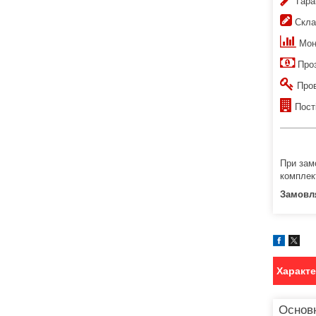
Гаран
Склад
Монт
Проз
Пров
Пості
При зам
комплек
Замовля
Характ
Основ