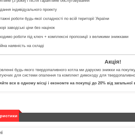
тійне (3 роки) і після гарантійне обслуговування
ання індивідуального проекту
ажні роботи будь-якої складності по всій території України
орі заводські ціни без націнок
одимо роботи під ключ + комплексні пропозиції з великими знижками
йна наявність на складі
Акція!
овленні будь-якого твердопаливного котла ми даруємо знижки на покупку
туючих для системи опалення та комплект димоходу для твердопаливно
йте все в одному місці і економте на покупці до 20% від загальної 
еристики
ні