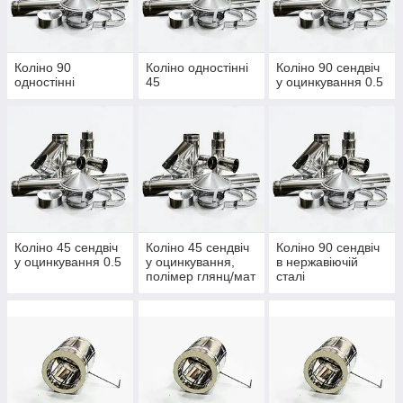
Флюгер
Дефлектор
Іскрогасник
Коліно 90
Коліно одностінні
Коліно 90 сендвіч
Лійка, розета, стакан, окапник, заглушка
одностінні
45
у оцинкування 0.5
Елементи кріплення
Криза, прохід через перекриття
Платформа підлогова/розвантажувальна/опорна
Коліно 45 сендвіч
Коліно 45 сендвіч
Коліно 90 сендвіч
у оцинкування 0.5
у оцинкування,
в нержавіючій
полімер глянц/мат
сталі