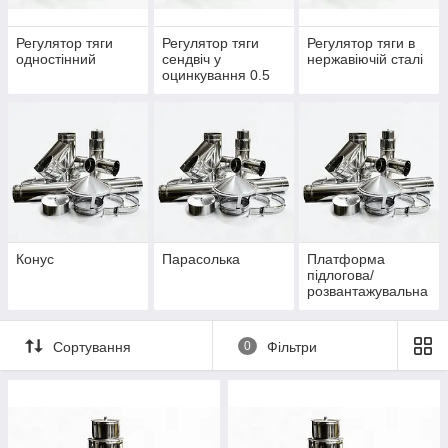
Регулятор тяги
Регулятор тяги
Регулятор тяги в
одностінний
сендвіч у
нержавіючій сталі
оцинкування 0.5
Конус
Парасолька
Платформа
підлогова/
розвантажувальна
/опорна
Сортування
0
Фільтри