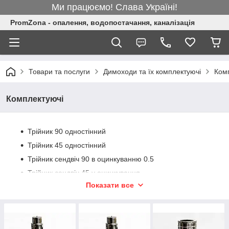
Ми працюємо! Слава Україні!
PromZona - опалення, водопостачання, каналізація
Товари та послуги
Димоходи та їх комплектуючі
Ком
Комплектуючі
Трійник 90 одностінний
Трійник 45 одностінний
Трійник сендвіч 90 в оцинкуванню 0.5
Трійник сендвіч 45 у оцинкування
Показати все
Трійник сендвіч 90 в оцинкування, полімер глянц/мат
Трійник сендвіч 45 у оцинкування, полімер глянц/мат
Трійник сендвіч 90 в нержавіючій сталі
Трійник сендвіч 45 в нержавіючій сталі