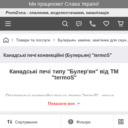
Ми працюємо! Слава Україні!
PromZona - опалення, водопостачання, каналізація
Товари та послуги
Булерьян, каміни, кам'янки для саун,
Канадські печі конвекційні (Булерьян) "termoS"
Канадські печі типу "Булер'ян" від ТМ
"termoS"
Опалювальні конвекційні печі на дровах "termoS" - краща
пропозиція в Україні в співвідношенні "ціна-якість"!
Показати все
В даній категорії представлені 8 моделей печей, які здатні
опалювати від 100 до 1000 кубічних метрів приміщень різних
призначень, від житлових будинків до виробничих цехів. Всі
Сортування
0
Фільтри
печі пофарбовані термостійкою фарбою, яка витримує
температуру до 500 градусів за Цельсієм, що не дозволяє